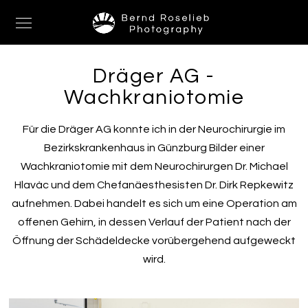
Dräger AG -
Wachkraniotomie
Für die Dräger AG konnte ich in der Neurochirurgie im
Bezirkskrankenhaus in Günzburg Bilder einer
Wachkraniotomie mit dem Neurochirurgen Dr. Michael
Hlavàc und dem Chefanäesthesisten Dr. Dirk Repkewitz
aufnehmen. Dabei handelt es sich um eine Operation am
offenen Gehirn, in dessen Verlauf der Patient nach der
Öffnung der Schädeldecke vorübergehend aufgeweckt
wird.