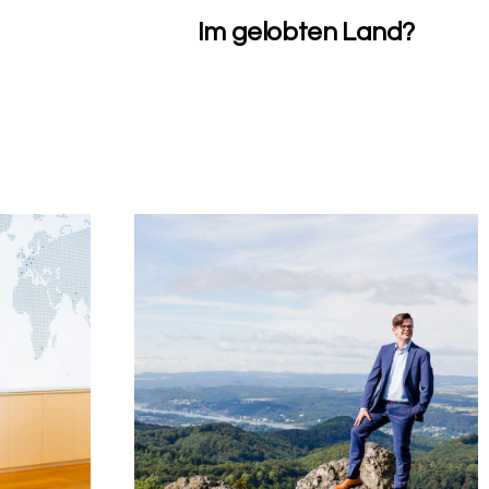
Im gelobten Land?
0
0