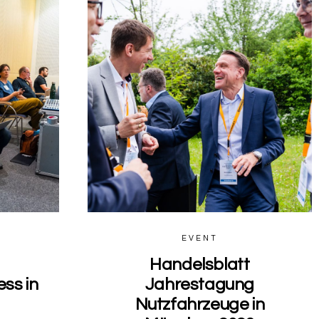
0
0
EVENT
Handelsblatt
ss in
Jahrestagung
Nutzfahrzeuge in