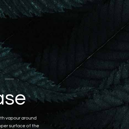
O
ase
with vapour around
pper surface of the