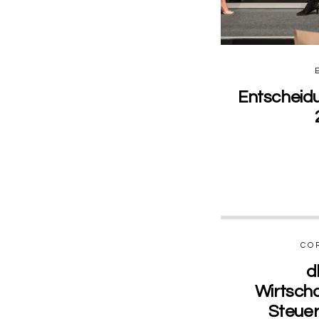
Entscheid
CO
d
Wirtscha
Steuer