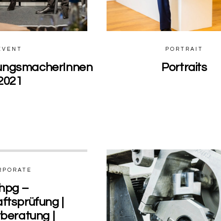
EVENT
PORTRAIT
ungsmacherInnen
Portraits
2021
0
RPORATE
hpg –
ftsprüfung |
beratung |