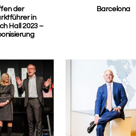
ffen der
Barcelona
ktführer in
h Hall 2023 –
onisierung
0