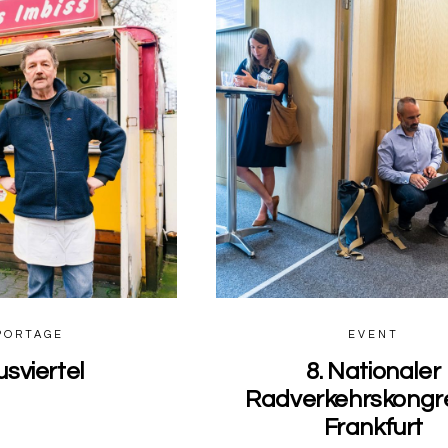
0
PORTAGE
EVENT
usviertel
8. Nationaler
Radverkehrskongre
Frankfurt