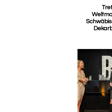
Tre
Weltmar
Schwäbisc
Dekarb