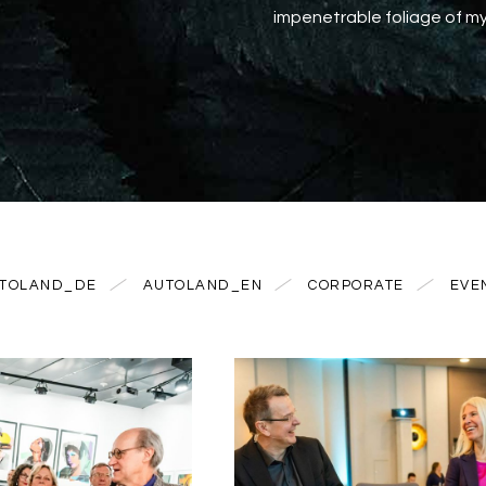
impenetrable foliage of my
TOLAND_DE
AUTOLAND_EN
CORPORATE
EVE
0