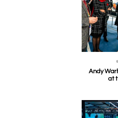
Andy Warh
at 