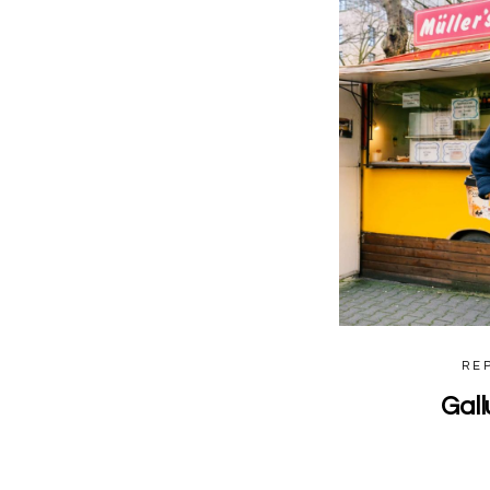
RE
Gall