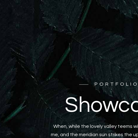
PORTFOLI
Showc
When, while the lovely valley teems 
me, and the meridian sun strikes the u