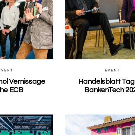
EVENT
EVENT
ol Vernissage
Handelsblatt Ta
the ECB
BankenTech 20
0