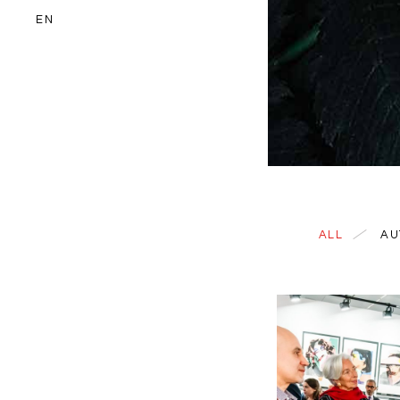
EN
ALL
AU